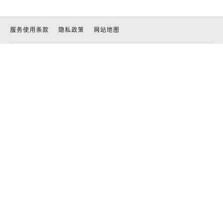
服务使用条款
隐私政策
网站地图
客户服务中心 客服热线: 400-820-5118(09:00-21:00, 不含节假日)
客服邮箱:
laneige@laneige.com.cn
© AMOREPACIFIC.
All RIGHTS RESERVED.
沪ICP备11011083号-22
沪公网安备 31010602001573号
爱茉莉太平洋贸易有限公司
地址：上海市石门一路288号兴业太古汇香港兴业中心一座8楼 电话：021-
23290666
国家药监局提示您：请正确认识化妆品功效，化妆品不能替代药品，不能治疗
皮肤病等疾病。
中文