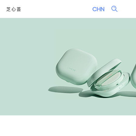
芝心荟
关
Language
Selection