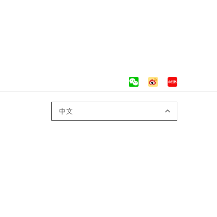
微信
微博
xiaohong
中文