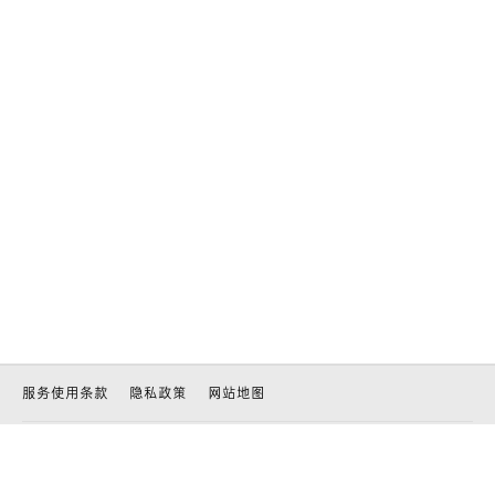
服务使用条款
隐私政策
网站地图
客户服务中心 客服热线: 400-820-5118(09:00-21:00, 不含节假日)
客服邮箱:
laneige@laneige.com.cn