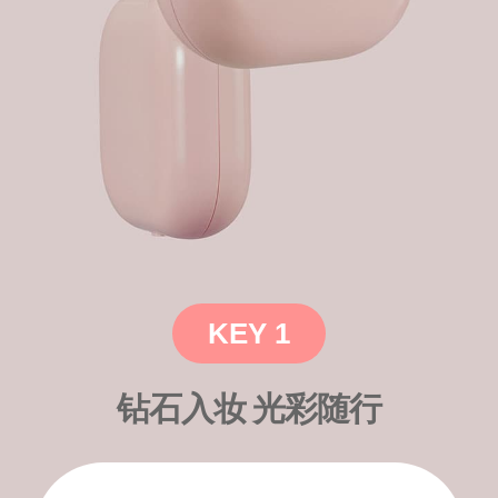
毫
不
显
妆
感，
但
仍
然
完
美
修
饰
KEY 1
着
面
钻石入妆 光彩随行
容，
让
肌
肤