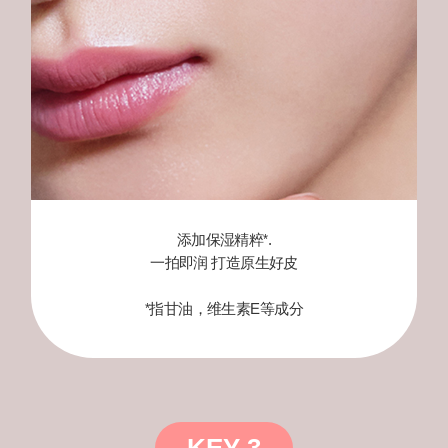
于
找
到
一
款
亮
白
又
服
添加保湿精粹
.
*
帖
一拍即润 打造原生好皮
的
气
指甘油，维生素E等成分
*
垫!
从
现
在
起，
KEY 3