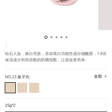
钻石入妆，焕白亮肤，添加美白功能性成分烟酰胺，7.8倍
保湿成分和高倍数的防晒指数，让底妆更简单。
全部
NO.13 象牙色
NO.13
NO.21
NO.23
象牙
亮米
自然
色
色
色
（即
将上
15g*2
市）