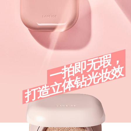
一拍即无瑕，
打造立体钻光妆效