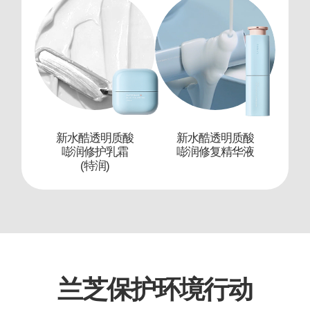
新水酷透明质酸
新水酷透明质酸
嘭润修护乳霜
嘭润修复精华液
(特润)
兰芝保护环境行动