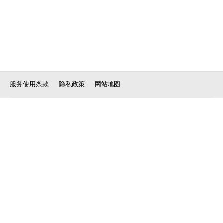
服务使用条款
隐私政策
网站地图
客户服务中心 客服热线: 400-820-5118(09:00-21:00, 不含节假日)
客服邮箱:
laneige@laneige.com.cn
© AMOREPACIFIC.
All RIGHTS RESERVED.
沪ICP备11011083号-22
沪公网安备 31010602001573号
爱茉莉太平洋贸易有限公司
地址：上海市石门一路288号兴业太古汇香港兴业中心一座8楼 电话：021-
23290666
国家药监局提示您：请正确认识化妆品功效，化妆品不能替代药品，不能治疗