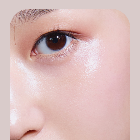
久。
★
★
★
★
★
|
Sohe****
24
小
时
#
立
体
钻
光
我
终