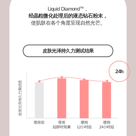
散
Liquid Diamond
，
™
发
经晶粒微化处理后的液态钻石粉末，
自
使肌肤在各个角度呈现自然光芒。
然
光
泽。
皮肤光泽持久力测试结果
★
★
★
24h
★
★
|
saye****
#
气
垫
“扛
把