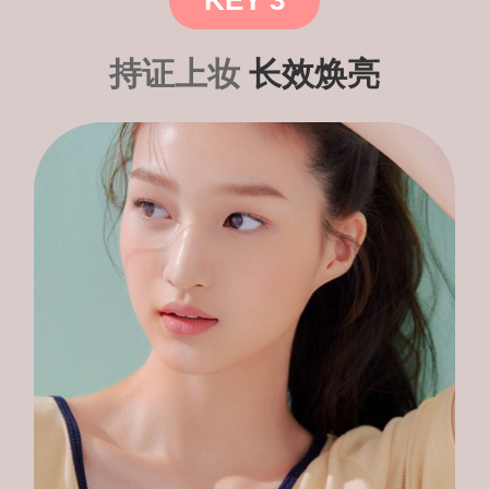
这
就
是
持证上妆
长效焕亮
我
的
本
命
气
垫
了。
★
★
★
★
★
|
Yuji
****