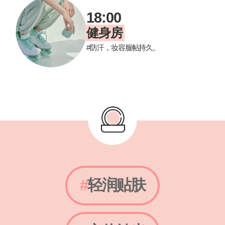
18:00
健身房
#防汗，妆容服帖持久。
#
轻润贴肤