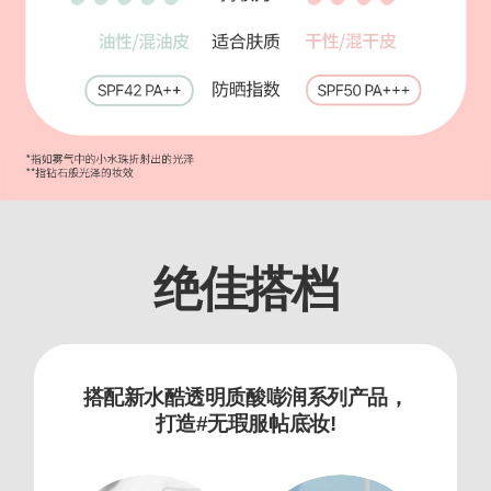
绝佳搭档
搭配新水酷透明质酸嘭润系列产品，
打造#无瑕服帖底妆!