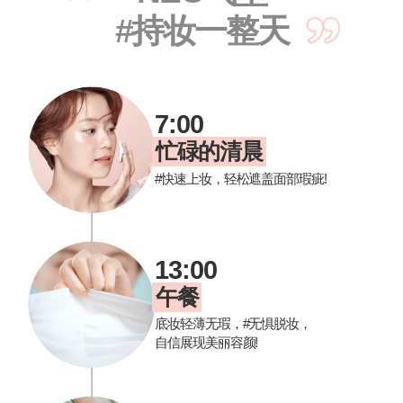
#持妆一整天
7:00
忙碌的清晨
#快速上妆，轻松遮盖面部瑕疵!
13:00
午餐
底妆轻薄无瑕，#无惧脱妆，
自信展现美丽容颜!