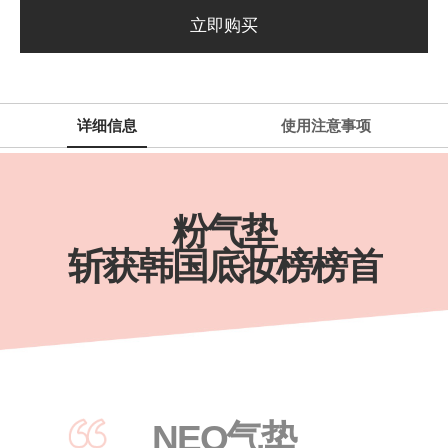
立即购买
详细信息
使用注意事项
产品特点
粉气垫
斩获韩国底妆榜榜首
NEO气垫