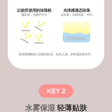
子”
以前所使用的珍珠粉
光泽感液态珍珠
我
광
漫反射，光感不均匀
全反射，光感充足、均匀
喜
채
欢
비
这
교
款
气
垫
高浓度精细加工的液态钻石，钻石入妆，多角度反射光芒。
的
轻
薄
妆
感，
妆
KEY 2
效
也
很
水雾保湿
轻薄贴肤
持