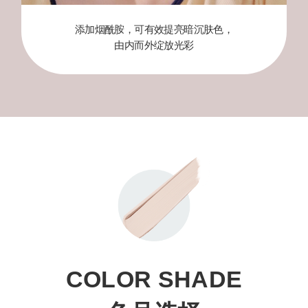
Naver
网
添加烟酰胺，可有效提亮暗沉肤色，
站
由内而外绽放光彩
评
论
2021
年
1
月-2021
年
3
月
COLOR SHADE