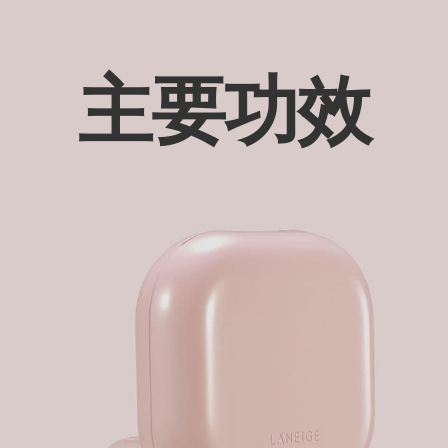
妆
感”
妆
主要功效
容
#
自
然
光
泽
我
太
爱
这
款
气
垫
了，
丝